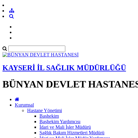
KAYSERİ İL SAĞLIK MÜDÜRLÜĞÜ
BÜNYAN DEVLET HASTANES
Kurumsal
Hastane Yönetimi
Başhekim
Başhekim Yardımcısı
İdari ve Mali İşler Müdürü
Sağlık Bakım Hizmetleri Müdürü