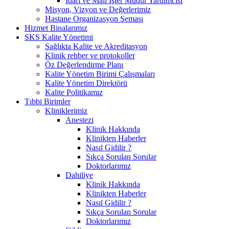
İdari ve Mali İşler Müdür Yardımcısı
Misyon, Vizyon ve Değerlerimiz
Hastane Organizasyon Şeması
Hizmet Binalarımız
SKS Kalite Yönetimi
Sağlıkta Kalite ve Akreditasyon
Klinik rehber ve protokoller
Öz Değerlendirme Planı
Kalite Yönetim Birimi Çalışmaları
Kalite Yönetim Direktörü
Kalite Politikamız
Tıbbi Birimler
Kliniklerimiz
Anestezi
Klinik Hakkında
Klinikten Haberler
Nasıl Gidilir ?
Sıkça Sorulan Sorular
Doktorlarımız
Dahiliye
Klinik Hakkında
Klinikten Haberler
Nasıl Gidilir ?
Sıkça Sorulan Sorular
Doktorlarımız