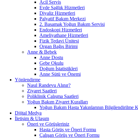
Acil Servis
Evde Sağlık Hizmetleri
Diyaliz Hizmetleri
Palyatif Bakım Merkezi
2. Basamak Yoğun Bakım Servisi
Endoskopi Hizmetleri
Ameliyathane Hizmetleri
Fizik Tedavi Ünitesi
Organ Bağış Birimi
Anne & Bebek
Anne Dostu
Gebe Okulu
Doğum İstatistikleri
Anne Sütü ve Önemi
Yönlendirme
Nasıl Randevu Alınır?
Ziyaret Saatleri
Poliklinik Çalışma Saatleri
Yoğun Bakım Ziyaret Kuralları
Yoğun Bakım Hasta Yakınlarının Bilgilendirilme K
Dijital Medya
İletişim & Ulaşım
Öneri ve Görüşleriniz
Hasta Görüş ve Öneri Formu
Çalışan Görüş ve Öneri Formu