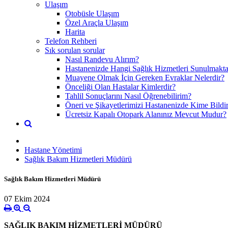
Ulaşım
Otobüsle Ulaşım
Özel Araçla Ulaşım
Harita
Telefon Rehberi
Sık sorulan sorular
Nasıl Randevu Alırım?
Hastanenizde Hangi Sağlık Hizmetleri Sunulmakta
Muayene Olmak İçin Gereken Evraklar Nelerdir?
Önceliği Olan Hastalar Kimlerdir?
Tahlil Sonuçlarını Nasıl Öğrenebilirim?
Öneri ve Şikayetlerimizi Hastanenizde Kime Bildi
Ücretsiz Kapalı Otopark Alanınız Mevcut Mudur?
Hastane Yönetimi
Sağlık Bakım Hizmetleri Müdürü
Sağlık Bakım Hizmetleri Müdürü
07 Ekim 2024
SAĞLIK BAKIM HİZMETLERİ MÜDÜRÜ