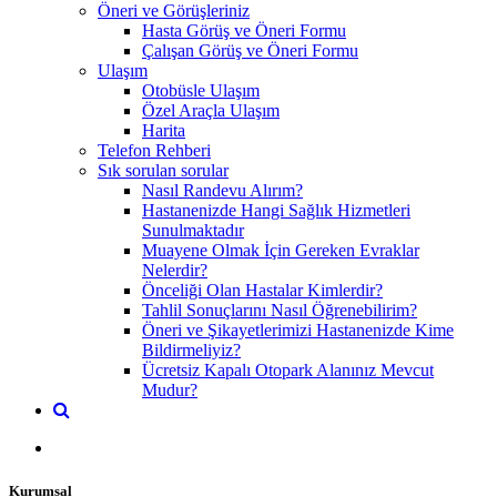
Öneri ve Görüşleriniz
Hasta Görüş ve Öneri Formu
Çalışan Görüş ve Öneri Formu
Ulaşım
Otobüsle Ulaşım
Özel Araçla Ulaşım
Harita
Telefon Rehberi
Sık sorulan sorular
Nasıl Randevu Alırım?
Hastanenizde Hangi Sağlık Hizmetleri
Sunulmaktadır
Muayene Olmak İçin Gereken Evraklar
Nelerdir?
Önceliği Olan Hastalar Kimlerdir?
Tahlil Sonuçlarını Nasıl Öğrenebilirim?
Öneri ve Şikayetlerimizi Hastanenizde Kime
Bildirmeliyiz?
Ücretsiz Kapalı Otopark Alanınız Mevcut
Mudur?
Kurumsal