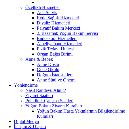
Özellikli Hizmetler
Acil Servis
Evde Sağlık Hizmetleri
Diyaliz Hizmetleri
Palyatif Bakım Merkezi
2. Basamak Yoğun Bakım Servisi
Endoskopi Hizmetleri
Ameliyathane Hizmetleri
Fizik Tedavi Ünitesi
Organ Bağış Birimi
Anne & Bebek
Anne Dostu
Gebe Okulu
Doğum İstatistikleri
Anne Sütü ve Önemi
Yönlendirme
Nasıl Randevu Alınır?
Ziyaret Saatleri
Poliklinik Çalışma Saatleri
Yoğun Bakım Ziyaret Kuralları
Yoğun Bakım Hasta Yakınlarının Bilgilendirilme
Kuralları
Dijital Medya
İletişim & Ulaşım