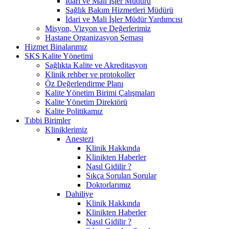
İdari ve Mali İşler Müdürü
Sağlık Bakım Hizmetleri Müdürü
İdari ve Mali İşler Müdür Yardımcısı
Misyon, Vizyon ve Değerlerimiz
Hastane Organizasyon Şeması
Hizmet Binalarımız
SKS Kalite Yönetimi
Sağlıkta Kalite ve Akreditasyon
Klinik rehber ve protokoller
Öz Değerlendirme Planı
Kalite Yönetim Birimi Çalışmaları
Kalite Yönetim Direktörü
Kalite Politikamız
Tıbbi Birimler
Kliniklerimiz
Anestezi
Klinik Hakkında
Klinikten Haberler
Nasıl Gidilir ?
Sıkça Sorulan Sorular
Doktorlarımız
Dahiliye
Klinik Hakkında
Klinikten Haberler
Nasıl Gidilir ?