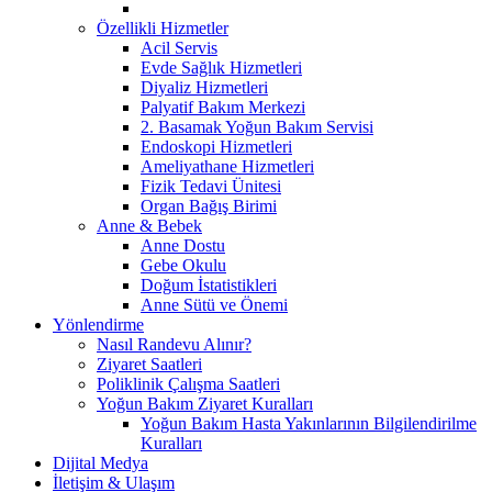
Özellikli Hizmetler
Acil Servis
Evde Sağlık Hizmetleri
Diyaliz Hizmetleri
Palyatif Bakım Merkezi
2. Basamak Yoğun Bakım Servisi
Endoskopi Hizmetleri
Ameliyathane Hizmetleri
Fizik Tedavi Ünitesi
Organ Bağış Birimi
Anne & Bebek
Anne Dostu
Gebe Okulu
Doğum İstatistikleri
Anne Sütü ve Önemi
Yönlendirme
Nasıl Randevu Alınır?
Ziyaret Saatleri
Poliklinik Çalışma Saatleri
Yoğun Bakım Ziyaret Kuralları
Yoğun Bakım Hasta Yakınlarının Bilgilendirilme
Kuralları
Dijital Medya
İletişim & Ulaşım