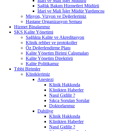
İdari ve Mali İşler Müdürü
Sağlık Bakım Hizmetleri Müdürü
İdari ve Mali İşler Müdür Yardımcısı
Misyon, Vizyon ve Değerlerimiz
Hastane Organizasyon Şeması
Hizmet Binalarımız
SKS Kalite Yönetimi
Sağlıkta Kalite ve Akreditasyon
Klinik rehber ve protokoller
Öz Değerlendirme Planı
Kalite Yönetim Birimi Çalışmaları
Kalite Yönetim Direktörü
Kalite Politikamız
Tıbbi Birimler
Kliniklerimiz
Anestezi
Klinik Hakkında
Klinikten Haberler
Nasıl Gidilir ?
Sıkça Sorulan Sorular
Doktorlarımız
Dahiliye
Klinik Hakkında
Klinikten Haberler
Nasıl Gidilir ?