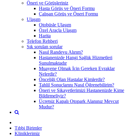
Öneri ve Görüşleriniz
Hasta Görüş ve Öneri Formu
Çalışan Görüş ve Öneri Formu
Ulaşım
Otobüsle Ulaşım
Özel Araçla Ulaşım
Harita
Telefon Rehberi
Sık sorulan sorular
Nasıl Randevu Alırım?
Hastanenizde Hangi Sağlık Hizmetleri
Sunulmaktadır
Muayene Olmak İçin Gereken Evraklar
Nelerdir?
Önceliği Olan Hastalar Kimlerdir?
Tahlil Sonuçlarını Nasıl Öğrenebilirim?
Öneri ve Şikayetlerimizi Hastanenizde Kime
Bildirmeliyiz?
Ücretsiz Kapalı Otopark Alanınız Mevcut
Mudur?
Tıbbi Birimler
Kliniklerimiz