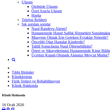
Ulaşım
Otobüsle Ulaşım
Özel Araçla Ulaşım
Harita
Telefon Rehberi
Sık sorulan sorular
Nasıl Randevu Alırım?
Hastanenizde Hangi Sağlık Hizmetleri Sunulmakta
Muayene Olmak İçin Gereken Evraklar Nelerdir?
Önceliği Olan Hastalar Kimlerdir?
Tahlil Sonuçlarını Nasıl Öğrenebilirim?
Öneri ve Şikayetlerimizi Hastanenizde Kime Bildi
Ücretsiz Kapalı Otopark Alanınız Mevcut Mudur?
Tıbbi Birimler
Kliniklerimiz
Fizik Tedavi ve Rehabilitasyon
Klinik Hakkında
Klinik Hakkında
16 Ocak 2026