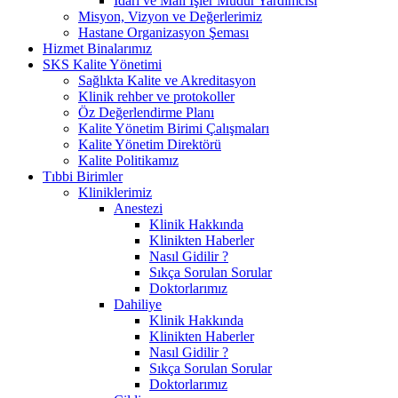
İdari ve Mali İşler Müdür Yardımcısı
Misyon, Vizyon ve Değerlerimiz
Hastane Organizasyon Şeması
Hizmet Binalarımız
SKS Kalite Yönetimi
Sağlıkta Kalite ve Akreditasyon
Klinik rehber ve protokoller
Öz Değerlendirme Planı
Kalite Yönetim Birimi Çalışmaları
Kalite Yönetim Direktörü
Kalite Politikamız
Tıbbi Birimler
Kliniklerimiz
Anestezi
Klinik Hakkında
Klinikten Haberler
Nasıl Gidilir ?
Sıkça Sorulan Sorular
Doktorlarımız
Dahiliye
Klinik Hakkında
Klinikten Haberler
Nasıl Gidilir ?
Sıkça Sorulan Sorular
Doktorlarımız