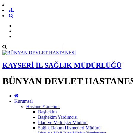
KAYSERİ İL SAĞLIK MÜDÜRLÜĞÜ
BÜNYAN DEVLET HASTANES
Kurumsal
Hastane Yönetimi
Başhekim
Başhekim Yardımcısı
İdari ve Mali İşler Müdürü
Sağlık Bakım Hizmetleri Müdürü