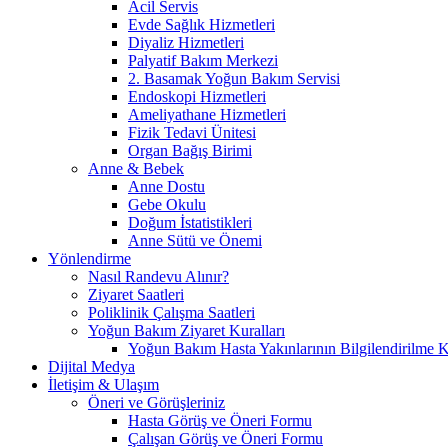
Acil Servis
Evde Sağlık Hizmetleri
Diyaliz Hizmetleri
Palyatif Bakım Merkezi
2. Basamak Yoğun Bakım Servisi
Endoskopi Hizmetleri
Ameliyathane Hizmetleri
Fizik Tedavi Ünitesi
Organ Bağış Birimi
Anne & Bebek
Anne Dostu
Gebe Okulu
Doğum İstatistikleri
Anne Sütü ve Önemi
Yönlendirme
Nasıl Randevu Alınır?
Ziyaret Saatleri
Poliklinik Çalışma Saatleri
Yoğun Bakım Ziyaret Kuralları
Yoğun Bakım Hasta Yakınlarının Bilgilendirilme K
Dijital Medya
İletişim & Ulaşım
Öneri ve Görüşleriniz
Hasta Görüş ve Öneri Formu
Çalışan Görüş ve Öneri Formu