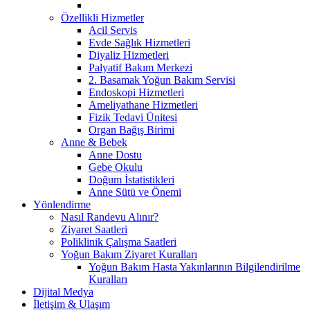
Özellikli Hizmetler
Acil Servis
Evde Sağlık Hizmetleri
Diyaliz Hizmetleri
Palyatif Bakım Merkezi
2. Basamak Yoğun Bakım Servisi
Endoskopi Hizmetleri
Ameliyathane Hizmetleri
Fizik Tedavi Ünitesi
Organ Bağış Birimi
Anne & Bebek
Anne Dostu
Gebe Okulu
Doğum İstatistikleri
Anne Sütü ve Önemi
Yönlendirme
Nasıl Randevu Alınır?
Ziyaret Saatleri
Poliklinik Çalışma Saatleri
Yoğun Bakım Ziyaret Kuralları
Yoğun Bakım Hasta Yakınlarının Bilgilendirilme
Kuralları
Dijital Medya
İletişim & Ulaşım