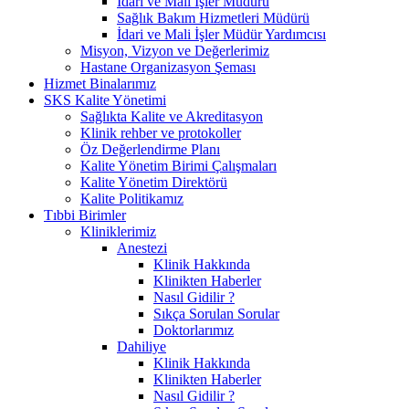
İdari ve Mali İşler Müdürü
Sağlık Bakım Hizmetleri Müdürü
İdari ve Mali İşler Müdür Yardımcısı
Misyon, Vizyon ve Değerlerimiz
Hastane Organizasyon Şeması
Hizmet Binalarımız
SKS Kalite Yönetimi
Sağlıkta Kalite ve Akreditasyon
Klinik rehber ve protokoller
Öz Değerlendirme Planı
Kalite Yönetim Birimi Çalışmaları
Kalite Yönetim Direktörü
Kalite Politikamız
Tıbbi Birimler
Kliniklerimiz
Anestezi
Klinik Hakkında
Klinikten Haberler
Nasıl Gidilir ?
Sıkça Sorulan Sorular
Doktorlarımız
Dahiliye
Klinik Hakkında
Klinikten Haberler
Nasıl Gidilir ?