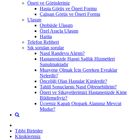
Öneri ve Görüşleriniz
Hasta Görüş ve Öneri Formu
Çalışan Görüş ve Öneri Formu
Ulaşım
Otobüsle Ulaşım
Özel Araçla Ulaşım
Harita
Telefon Rehberi
Sık sorulan sorular
Nasıl Randevu Alırım?
Hastanenizde Hangi Sağlık Hizmetleri
Sunulmaktadır
Muayene Olmak İçin Gereken Evraklar
Nelerdir?
Önceliği Olan Hastalar Kimlerdir?
Tahlil Sonuçlarını Nasıl Öğrenebilirim?
Öneri ve Şikayetlerimizi Hastanenizde Kime
Bildirmeliyiz?
Ücretsiz Kapalı Otopark Alanınız Mevcut
Mudur?
Tıbbi Birimler
Kliniklerimiz