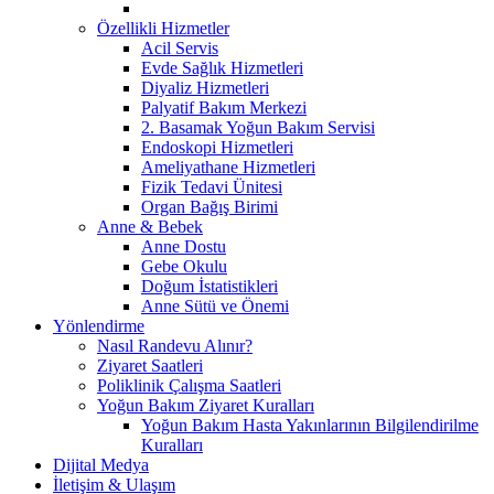
Özellikli Hizmetler
Acil Servis
Evde Sağlık Hizmetleri
Diyaliz Hizmetleri
Palyatif Bakım Merkezi
2. Basamak Yoğun Bakım Servisi
Endoskopi Hizmetleri
Ameliyathane Hizmetleri
Fizik Tedavi Ünitesi
Organ Bağış Birimi
Anne & Bebek
Anne Dostu
Gebe Okulu
Doğum İstatistikleri
Anne Sütü ve Önemi
Yönlendirme
Nasıl Randevu Alınır?
Ziyaret Saatleri
Poliklinik Çalışma Saatleri
Yoğun Bakım Ziyaret Kuralları
Yoğun Bakım Hasta Yakınlarının Bilgilendirilme
Kuralları
Dijital Medya
İletişim & Ulaşım