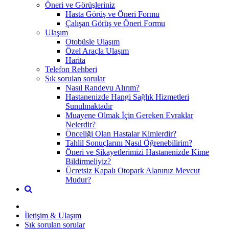
Öneri ve Görüşleriniz
Hasta Görüş ve Öneri Formu
Çalışan Görüş ve Öneri Formu
Ulaşım
Otobüsle Ulaşım
Özel Araçla Ulaşım
Harita
Telefon Rehberi
Sık sorulan sorular
Nasıl Randevu Alırım?
Hastanenizde Hangi Sağlık Hizmetleri
Sunulmaktadır
Muayene Olmak İçin Gereken Evraklar
Nelerdir?
Önceliği Olan Hastalar Kimlerdir?
Tahlil Sonuçlarını Nasıl Öğrenebilirim?
Öneri ve Şikayetlerimizi Hastanenizde Kime
Bildirmeliyiz?
Ücretsiz Kapalı Otopark Alanınız Mevcut
Mudur?
İletişim & Ulaşım
Sık sorulan sorular