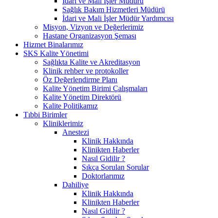
İdari ve Mali İşler Müdürü
Sağlık Bakım Hizmetleri Müdürü
İdari ve Mali İşler Müdür Yardımcısı
Misyon, Vizyon ve Değerlerimiz
Hastane Organizasyon Şeması
Hizmet Binalarımız
SKS Kalite Yönetimi
Sağlıkta Kalite ve Akreditasyon
Klinik rehber ve protokoller
Öz Değerlendirme Planı
Kalite Yönetim Birimi Çalışmaları
Kalite Yönetim Direktörü
Kalite Politikamız
Tıbbi Birimler
Kliniklerimiz
Anestezi
Klinik Hakkında
Klinikten Haberler
Nasıl Gidilir ?
Sıkça Sorulan Sorular
Doktorlarımız
Dahiliye
Klinik Hakkında
Klinikten Haberler
Nasıl Gidilir ?